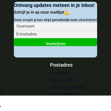
Ontvang updates meteen in je inbox!
Schrijf je in op onze maillijst
Geen zorgen je kan altijd gemakkelijk weer uitschrijven!
Inschrijven
Postadres
Druut.com
Peizerweg 97 E1
9727 AJ Groningen
ten
KVK: 74284398
BTW: NL859838109B01
s