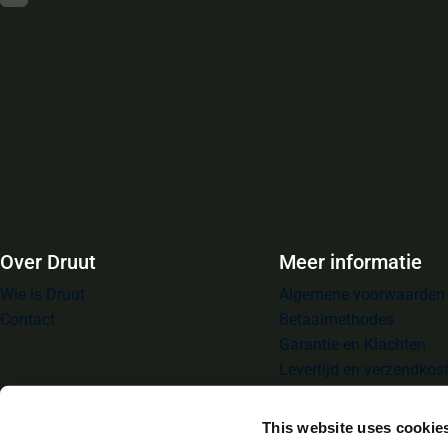
Over Druut
Meer informatie
Wie is Druut
Algemene voorwaarden
Contact
Betaalmethodes
Garantie en Klachten
Levertijd en verzendkos
Privacybeleid
Retourneren
This website uses cookie