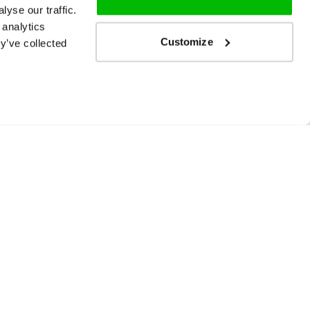
yse our traffic.
 analytics
Customize
y’ve collected
maakt.
nel te