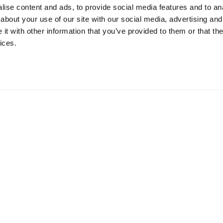
ise content and ads, to provide social media features and to anal
about your use of our site with our social media, advertising and
t with other information that you’ve provided to them or that the
ices.
tief goede regen- en werklaarzen. Deze laarzen worden met zorg ge
rk of voor in de winter. De laarzen van Spirale zijn gemakkelijk en s